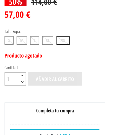
50%
114,00 €
57,00 €
Talla Ropa:
S
M
L
XL
2XL
Producto agotado
Cantidad
AÑADIR AL CARRITO
Completa tu compra