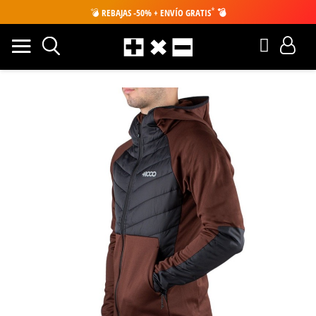
*
💣
REBAJAS -50% + ENVÍO GRATIS
💣