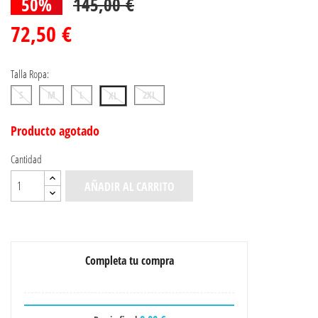
50%
145,00 €
72,50 €
Talla Ropa:
S
M
L
2XL
XL
Producto agotado
Cantidad
AÑADIR AL CARRITO
Completa tu compra