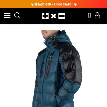
*
💣
REBAJAS -50% + ENVÍO GRATIS
💣