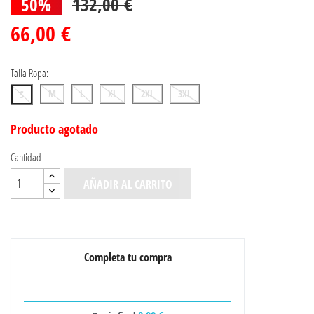
50%
132,00 €
66,00 €
Talla Ropa:
M
L
XL
2XL
3XL
S
Producto agotado
Cantidad
AÑADIR AL CARRITO
Completa tu compra