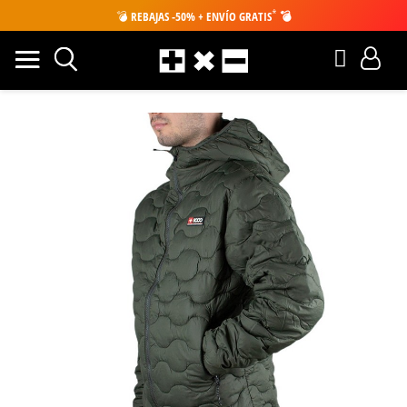
*
💣
REBAJAS -50% + ENVÍO GRATIS
💣