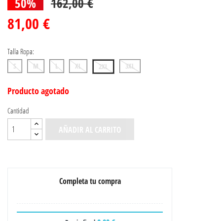
50%
162,00 €
81,00 €
Talla Ropa:
S
M
L
XL
3XL
2XL
Producto agotado
Cantidad
AÑADIR AL CARRITO
Completa tu compra