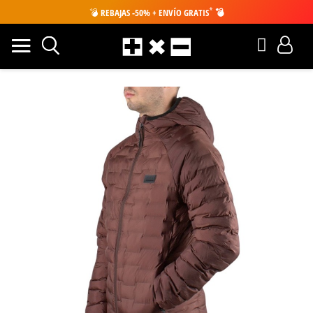
*
💣
REBAJAS -50% + ENVÍO GRATIS
💣