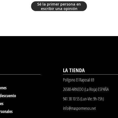
Sé la primer persona en
escribir una opinión
LA TIENDA
Polígono El Raposal 69
ones
26580-ARNEDO (La Rioja) ESPAÑA
 descuento
941 38 10 55 (Lun-Vie: 9h-15h)
nes
info@maspormenos.net
rsonales