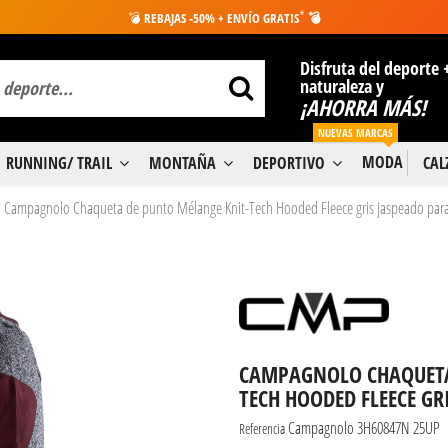
*
💣
REBAJAS -50% + ENVÍO GRATIS
💣
Disfruta del deporte 
naturaleza y
¡AHORRA MÁS!
NUEVAS MARCAS
MODA
RUNNING/ TRAIL
MONTAÑA
DEPORTIVO
CA
Campagnolo Chaqueta de punto Mélange Knit-Tech Hooded Fleece gris jaspeado par
CAMPAGNOLO CHAQUETA
TECH HOODED FLEECE GR
Campagnolo 3H60847N 25UP
Referencia