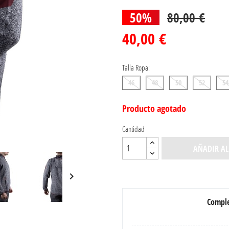
50%
80,00 €
40,00 €
Talla Ropa:
46
48
50
52
54
Producto agotado
Cantidad
AÑADIR AL

Comple