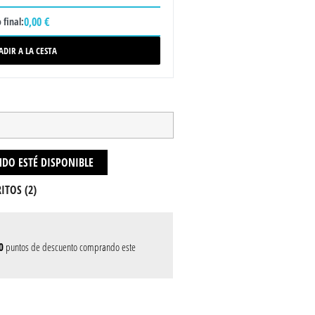
0,00 €
 final:
ADIR A LA CESTA
DO ESTÉ DISPONIBLE
ITOS (
2
)
0
puntos de descuento comprando este