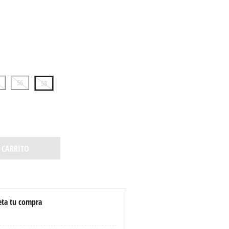
56
58
 CARRITO
ta tu compra