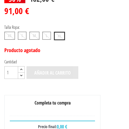
91,00 €
Talla Ropa:
XS
S
M
L
XL
Producto agotado
Cantidad
AÑADIR AL CARRITO
Completa tu compra
0,00 €
Precio final: