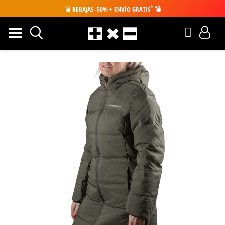
*
💣
REBAJAS -50% + ENVÍO GRATIS
💣