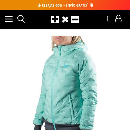
*
💣
REBAJAS -50% + ENVÍO GRATIS
💣