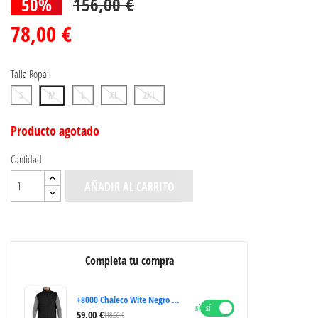
50%
156,00 €
78,00 €
Talla Ropa:
S
L
XL
2XL
M
Producto agotado
Cantidad
AÑADIR AL CARRITO
Completa tu compra
+8000 Chaleco Wite Negro Hombre
SÍ
59,00 €
118,00 €