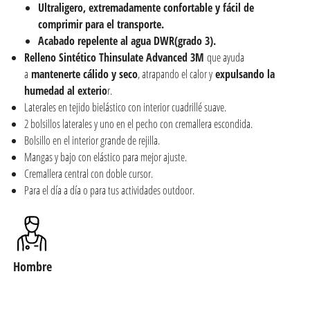
Ultraligero, extremadamente confortable y fácil de
comprimir para el transporte.
Acabado repelente al agua DWR(grado 3).
Relleno Sintético Thinsulate Advanced 3M
que ayuda
a
mantenerte cálido y seco
, atrapando el calor y
expulsando la
humedad al exterio
r.
Laterales en tejido bielástico con interior cuadrillé suave.
2 bolsillos laterales y uno en el pecho con cremallera escondida.
Bolsillo en el interior grande de rejilla.
Mangas y bajo con elástico para mejor ajuste.
Cremallera central con doble cursor.
Para el día a día o para tus actividades outdoor.
Hombre