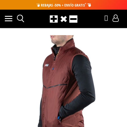
*
💣
REBAJAS -50% + ENVÍO GRATIS
💣