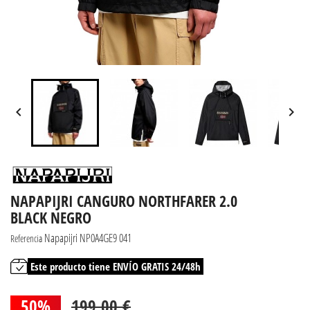


NAPAPIJRI CANGURO NORTHFARER 2.0
BLACK NEGRO
Napapijri NP0A4GE9 041
Referencia
Este producto tiene ENVÍO GRATIS 24/48h
50%
199,00 €