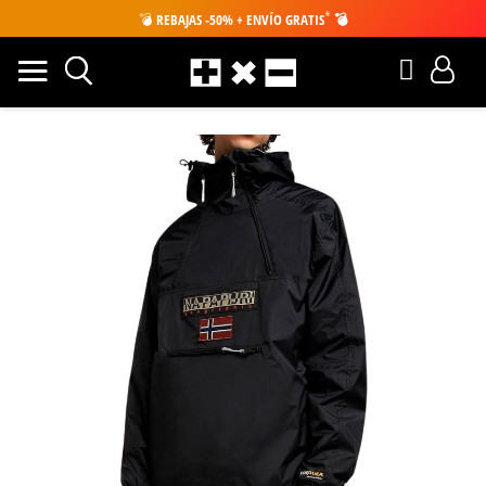
*
💣
REBAJAS -50% + ENVÍO GRATIS
💣