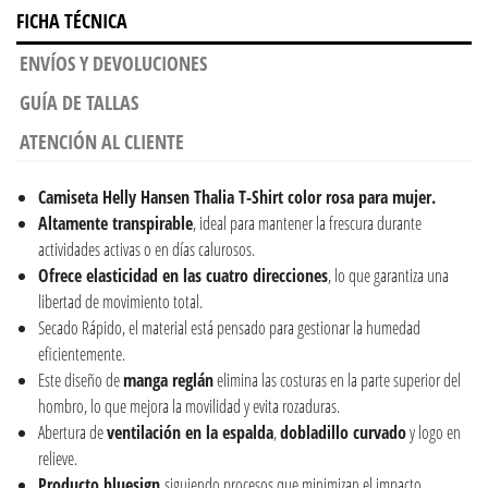
FICHA TÉCNICA
ENVÍOS Y DEVOLUCIONES
GUÍA DE TALLAS
ATENCIÓN AL CLIENTE
Camiseta
Helly Hansen Thalia T-Shirt color rosa para mujer.
Altamente transpirable
, ideal para mantener la frescura durante
actividades activas o en días calurosos.
Ofrece elasticidad en las cuatro direcciones
, lo que garantiza una
libertad de movimiento total.
Secado Rápido, el material está pensado para gestionar la humedad
eficientemente.
Este diseño de
manga reglán
elimina las costuras en la parte superior del
hombro, lo que mejora la movilidad y evita rozaduras.
Abertura de
ventilación en la espalda
,
dobladillo curvado
y logo en
relieve.
Producto bluesign
siguiendo procesos que minimizan el impacto