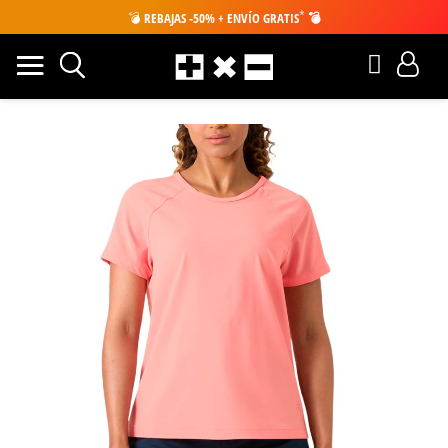
*
💣
REBAJAS -50% + ENVÍO GRATIS
💣