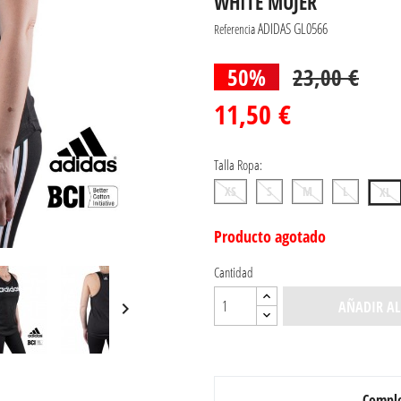
WHITE MUJER
ADIDAS GL0566
Referencia
50%
23,00 €
11,50 €
Talla Ropa:
XS
S
M
L
XL
Producto agotado
Cantidad
AÑADIR AL

Comple