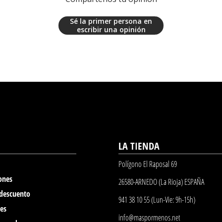
Sé la primer persona en
escribir una opinión
LA TIENDA
Polígono El Raposal 69
ones
26580-ARNEDO (La Rioja) ESPAÑA
 descuento
941 38 10 55 (Lun-Vie: 9h-15h)
nes
info@maspormenos.net