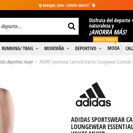
*
💣
REBAJAS -50% + ENVÍO GRATIS
💣
Disfruta del deporte 
naturaleza y
¡AHORRA MÁS!
NUEVAS MARCAS
MODA
RUNNING/ TRAIL
MONTAÑA
DEPORTIVO
CA
olos deportivos mujer
ADIDAS Sportswear Camiseta tirantes Loungewear Essentials
ADIDAS SPORTSWEAR CA
LOUNGEWEAR ESSENTIAL