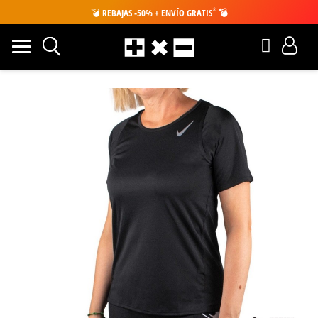
*
💣
REBAJAS -50% + ENVÍO GRATIS
💣