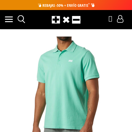
*
💣
REBAJAS -50% + ENVÍO GRATIS
💣