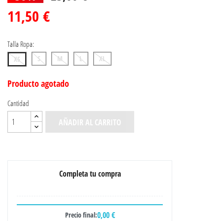
11,50 €
Talla Ropa:
S
M
L
XL
XS
Producto agotado
Cantidad
AÑADIR AL CARRITO
Completa tu compra
0,00 €
Precio final: