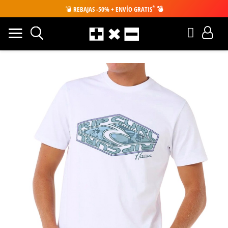
*
💣
REBAJAS -50% + ENVÍO GRATIS
💣