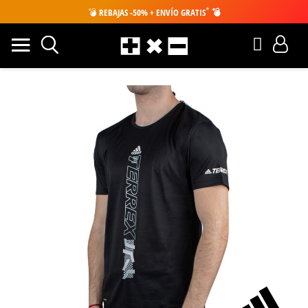
*
💣
REBAJAS -50% + ENVÍO GRATIS
💣