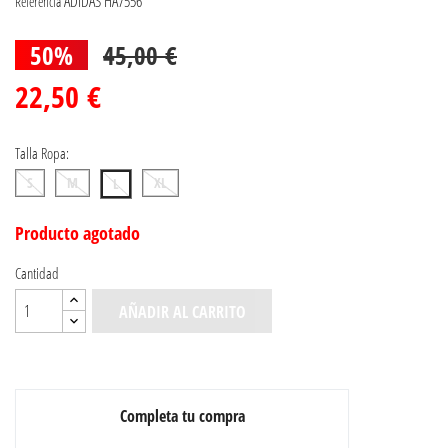
ADIDAS HA7556
Referencia
50%
45,00 €
22,50 €
Talla Ropa:
S
M
XL
L
Producto agotado
Cantidad
AÑADIR AL CARRITO
Completa tu compra