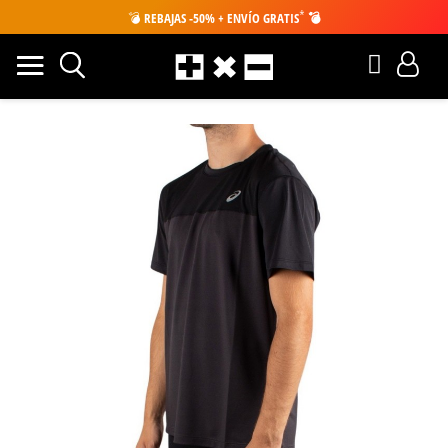
*
💣
REBAJAS -50% + ENVÍO GRATIS
💣