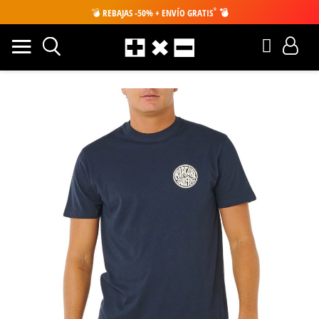
*
💣
REBAJAS -50% + ENVÍO GRATIS
💣