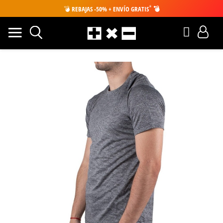
*
💣
REBAJAS -50% + ENVÍO GRATIS
💣