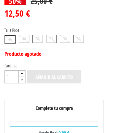
50%
25,00 €
12,50 €
Talla Ropa:
48
50
52
54
56
46
Producto agotado
Cantidad
AÑADIR AL CARRITO
Completa tu compra
0,00 €
Precio final: