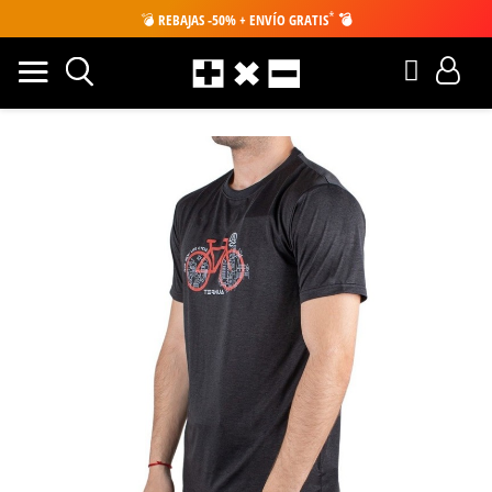
*
💣
REBAJAS -50% + ENVÍO GRATIS
💣