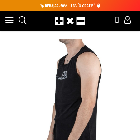
*
💣
REBAJAS -50% + ENVÍO GRATIS
💣