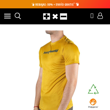
*
💣
REBAJAS -50% + ENVÍO GRATIS
💣