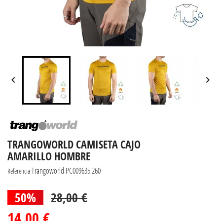


TRANGOWORLD CAMISETA CAJO
AMARILLO HOMBRE
Trangoworld PC009635 260
Referencia
50%
28,00 €
14,00 €