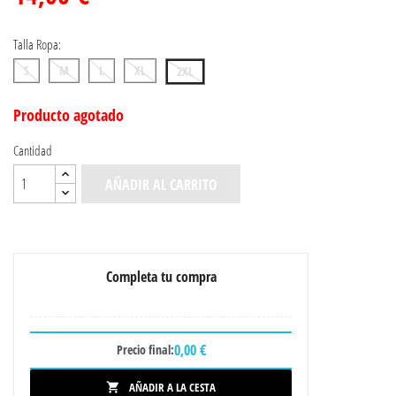
Talla Ropa:
S
M
L
XL
2XL
Producto agotado
Cantidad
AÑADIR AL CARRITO
Completa tu compra
0,00 €
Precio final:
AÑADIR A LA CESTA
