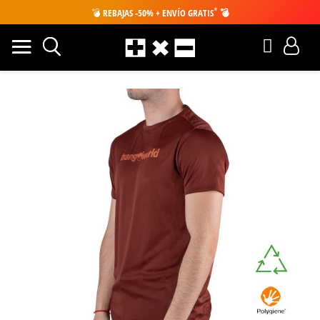
*
💣
REBAJAS -50% + ENVÍO GRATIS
💣