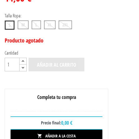
Talla Ropa:
M
L
XL
2XL
S
Producto agotado
Cantidad
AÑADIR AL CARRITO
Completa tu compra
0,00 €
Precio final:
AÑADIR A LA CESTA
