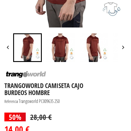


TRANGOWORLD CAMISETA CAJO
BURDEOS HOMBRE
Trangoworld PC009635 250
Referencia
50%
28,00 €
14,00 €