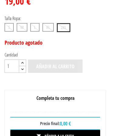
19,00 €
Talla Ropa:
S
M
L
XL
2XL
Producto agotado
Cantidad
AÑADIR AL CARRITO
Completa tu compra
0,00 €
Precio final: