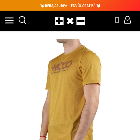
*
💣
REBAJAS -50% + ENVÍO GRATIS
💣