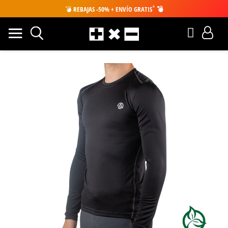
*
💣
REBAJAS -50% + ENVÍO GRATIS
💣