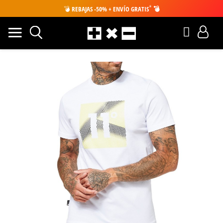
*
💣
REBAJAS -50% + ENVÍO GRATIS
💣