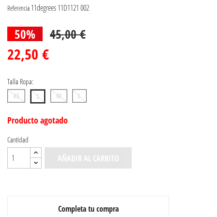
11degrees 11D1121 002
Referencia
50%
45,00 €
22,50 €
Talla Ropa:
XS
M
L
S
Producto agotado
Cantidad
AÑADIR AL CARRITO
Completa tu compra