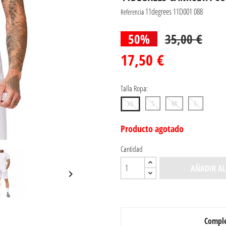
11degrees 11D001 088
Referencia
50%
35,00 €
17,50 €
Talla Ropa:
S
M
L
XS
Producto agotado
Cantidad
AÑADIR AL

Comple