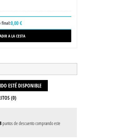
0,00 €
 final:
ADIR A LA CESTA
DO ESTÉ DISPONIBLE
ITOS (
0
)
8
puntos de descuento comprando este