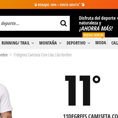
*
💣
REBAJAS -50% + ENVÍO GRATIS
💣
Disfruta del deporte 
naturaleza y
¡AHORRA MÁS!
NUEVAS MARCAS
MODA
RUNNING/ TRAIL
MONTAÑA
DEPORTIVO
CA
ombre
11degrees Camiseta Core Lilac Lila Hombre
11DEGREES CAMISETA CO