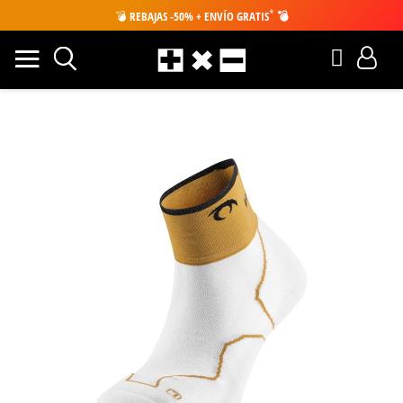
*
💣
REBAJAS -50% + ENVÍO GRATIS
💣