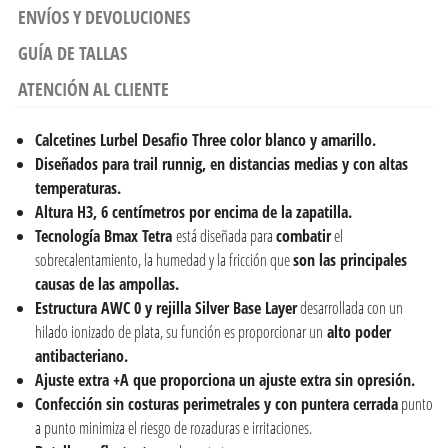
ENVÍOS Y DEVOLUCIONES
GUÍA DE TALLAS
ATENCIÓN AL CLIENTE
Calcetines
Lurbel Desafio Three color blanco y amarillo.
Diseñados para trail runnig, en distancias medias y con altas
temperaturas.
Altura H3, 6 centímetros por encima de la zapatilla.
Tecnología Bmax Tetra
está diseñada para
combatir
el
sobrecalentamiento, la humedad y la fricción que
son las principales
causas de las ampollas.
Estructura AWC 0 y r
ejilla Silver Base Layer
desarrollada con un
hilado ionizado de plata, su función es proporcionar un
alto poder
antibacteriano.
Ajuste extra +A que proporciona un ajuste extra sin opresión.
Confección sin costuras perimetrales y con puntera cerrada
punto
a punto minimiza el riesgo de rozaduras e irritaciones.