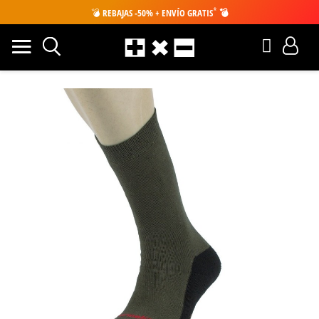
*
💣
REBAJAS -50% + ENVÍO GRATIS
💣