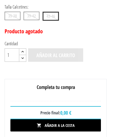
Talla Calcetines:
35-38
39-42
43-46
Producto agotado
Cantidad
AÑADIR AL CARRITO
Completa tu compra
0,00 €
Precio final:
AÑADIR A LA CESTA
