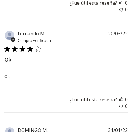
¿Fue útil esta reseña?
0
0
F
Fernando M.
20/03/22
d
Compra verificada
pu
Ok
Ok
¿Fue útil esta reseña?
0
0
F
DOMINGO M.
31/01/22