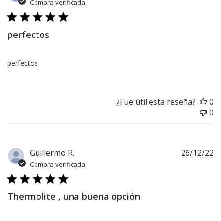
d
Compra verificada
pu
perfectos
perfectos
¿Fue útil esta reseña?
0
0
F
Guillermo R.
26/12/22
d
Compra verificada
pu
Thermolite , una buena opción