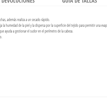
Y DEVOLUCIONES
GUÍA DE TALLAS
nchas, además realiza a un secado rápido.
eja la humedad de la piel y la dispersa por la superficie del tejido para permitir una ev
que ayuda a gestionar el sudor en el perímetro de la cabeza.
o.