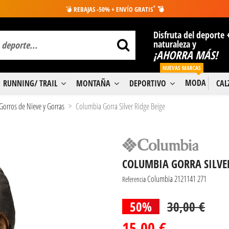
*
💣
REBAJAS -50% + ENVÍO GRATIS
💣
Disfruta del deporte 
naturaleza y
¡AHORRA MÁS!
NUEVAS MARCAS
MODA
RUNNING/ TRAIL
MONTAÑA
DEPORTIVO
CA
Gorros de Nieve y Gorras
Columbia Gorra Silver Ridge Beige
COLUMBIA GORRA SILVER
Columbia 2121141 271
Referencia
50%
30,00 €
15,00 €