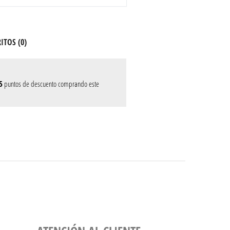
ITOS (
0
)
5
puntos de descuento comprando este