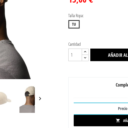
Talla Ropa:
TU
Cantidad
AÑADIR AL
Comple

Precio 
AÑ
