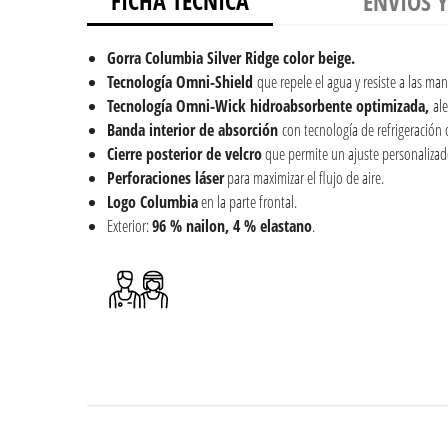
FICHA TÉCNICA
ENVÍOS 
Gorra
Columbia Silver Ridge color beige.
Tecnología Omni-Shield
que repele el agua y resiste a las ma
Tecnología Omni-Wick hidroabsorbente optimizada,
al
Banda interior de absorción
con tecnología de refrigeración 
Cierre posterior de velcro
que permite un ajuste personalizad
Perforaciones láser
para maximizar el flujo de aire.
Logo Columbia
en la parte frontal.
Exterior:
96 % nailon, 4 % elastano
.