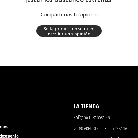
Compártenos tu opinión
Sé la primer persona en
escribir una opinión
LA TIENDA
Polígono El Raposal 69
ones
26580-ARNEDO (La Rioja) ESPAÑA
 descuento