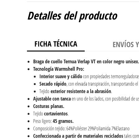
Detalles del producto
FICHA TÉCNICA
ENVÍOS 
Braga de cuello Ternua Verlap VT en color negro unisex
Tecnología Warmshell Pro:
Interior suave y cálido
con propiedades termoreguladoras 
Secado rápido
, con elevada transpiración, transportando el 
Tejido
exterior resistente a la abrasión
.
Ajustable con tanca
en uno de los lados, con posibilidad de u
Costuras planas.
Tejido
cortavientos
.
Peso ligero:
45 gramos.
Composición tejido: 64%Poliéster 29%Poliamida 7%Elastano
Confeccionada a partir de materiales reciclados
tales como