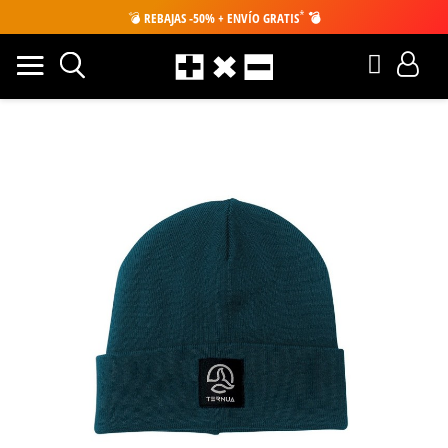
*
💣
REBAJAS -50% + ENVÍO GRATIS
💣