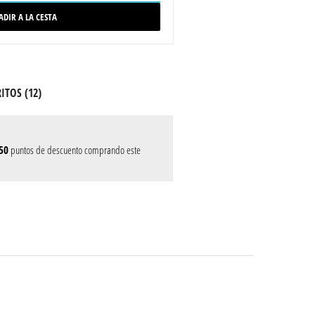
ADIR A LA CESTA
ITOS (
12
)
50
puntos de descuento comprando este