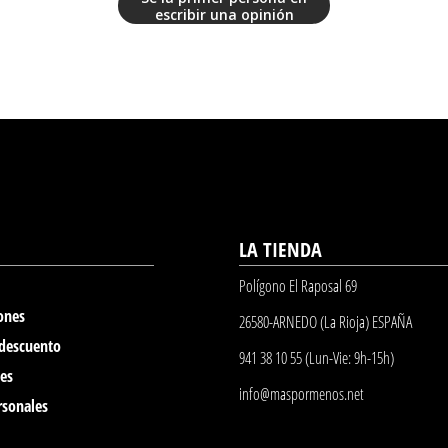
escribir una opinión
LA TIENDA
Polígono El Raposal 69
ones
26580-ARNEDO (La Rioja) ESPAÑA
 descuento
941 38 10 55 (Lun-Vie: 9h-15h)
nes
info@maspormenos.net
rsonales