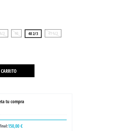
1/3
40
41 1/3
40 2/3
 CARRITO
ta tu compra
150,00 €
final: