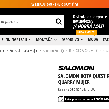
*
💣
REBAJAS -50% + ENVÍO GRATIS
💣
Disfruta del deporte 
naturaleza y
¡AHORRA MÁS!
NUEVAS MARCAS
MODA
RUNNING/ TRAIL
MONTAÑA
DEPORTIVO
CA
ujer
Botas Montaña Mujer
Salomon Bota Quest Rove GTX W Gris Azul Claro Qua
SALOMON BOTA QUEST R
QUARRY MUJER
Salomon L47181600
Referencia
Este producto tiene ENVÍO GR