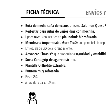
FICHA TÉCNICA
ENVÍOS 
Bota de media caña de excursionismo Salomon Quest Ro
Perfectas para rutas de varios días con mochila.
Upper
textil
con insertos de
piel nobuk hidrofugada.
Membrana impermeable Gore-Tex®
que permite la transpi
Entresuela de EVA de alto rendimiento.
Advanced Chassis™
que proporciona
seguridad y estabilid
Suela Contagrip de agarre máximo.
Plantilla Ortholite extraíble.
Puntera muy reforzada.
Peso: 450g.
Altura de la pala: 139mm.