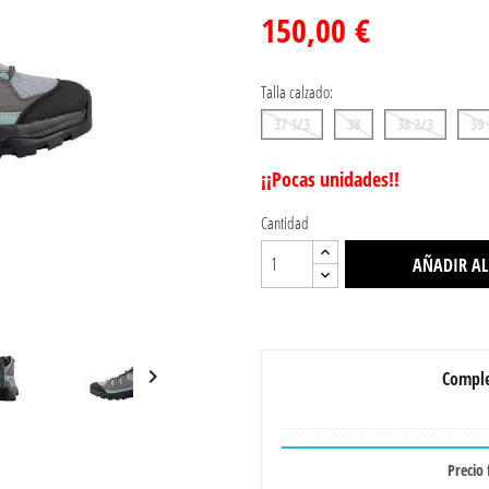
150,00 €
Talla calzado:
37 1/3
38
38 2/3
39 
¡¡Pocas unidades!!
Cantidad
AÑADIR AL

Comple
Precio 