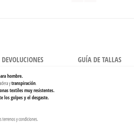
Y DEVOLUCIONES
GUÍA DE TALLAS
para hombre.
adera y
transpiración
.
onas textiles muy resistentes.
e los golpes y el desgaste.
s terrenos y condiciones.