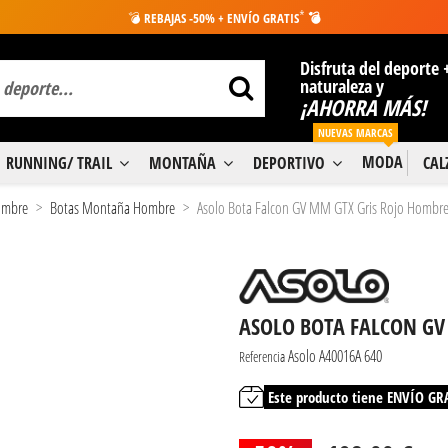
*
💣
REBAJAS -50% + ENVÍO GRATIS
💣
Disfruta del deporte 
naturaleza y
¡AHORRA MÁS!
NUEVAS MARCAS
MODA
RUNNING/ TRAIL
MONTAÑA
DEPORTIVO
CA
Hombre
Botas Montaña Hombre
Asolo Bota Falcon GV MM GTX Gris Rojo Hombr
ASOLO BOTA FALCON GV
Asolo A40016A 640
Referencia
Este producto tiene ENVÍO GR