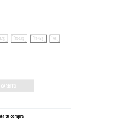
1/3
43 2/3
44 1/2
45
 CARRITO
ta tu compra