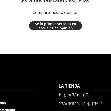
¡Estamos buscando estrellas!
Compártenos tu opinión
Sé la primer persona en
escribir una opinión
LA TIENDA
Polígono El Raposal 69
ones
26580-ARNEDO (La Rioja) ESPAÑA
 descuento