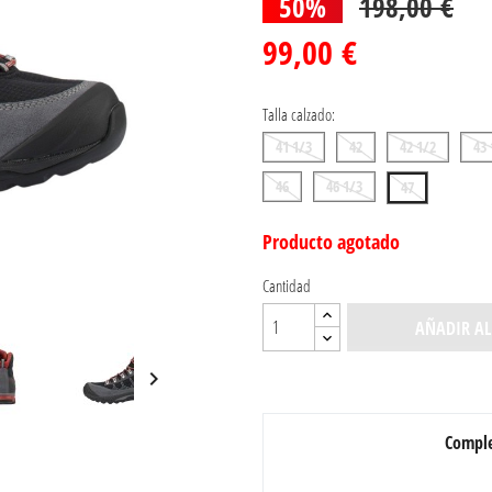
50%
198,00 €
99,00 €
Talla calzado:
41 1/3
42
42 1/2
43 
46
46 1/3
47
Producto agotado
Cantidad
AÑADIR AL

Comple