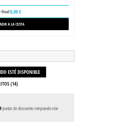
0,00 €
 final:
ADIR A LA CESTA
DO ESTÉ DISPONIBLE
ITOS (
14
)
9
puntos de descuento comprando este