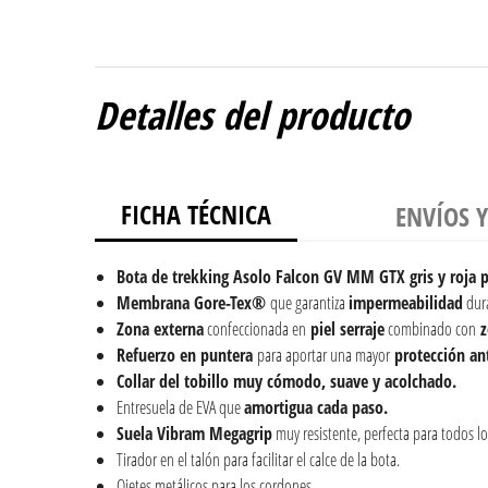
Detalles del producto
FICHA TÉCNICA
ENVÍOS 
Bota de trekking Asolo Falcon GV MM GTX gris y roja 
Membrana Gore-Tex®
que garantiza
impermeabilidad
dur
Zona externa
confeccionada en
piel serraje
combinado con
z
Refuerzo en puntera
para aportar una mayor
protección ant
Collar del tobillo muy cómodo, suave y acolchado.
Entresuela de EVA que
amortigua cada paso.
Suela Vibram Megagrip
muy resistente, perfecta para todos lo
Tirador en el talón para facilitar el calce de la bota.
Ojetes metálicos para los cordones.