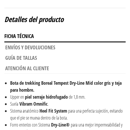
Detalles del producto
FICHA TÉCNICA
ENVÍOS Y DEVOLUCIONES
GUÍA DE TALLAS
ATENCIÓN AL CLIENTE
Bota de trekking Boreal Tempest Dry-Line Mid color gris y teja
para hombre.
Upper en
piel serraje hidrofugado
de 1,8 mm.
Suela
Vibram
Omnific
.
Sistema anatómico
Heel Fit System
para una perfecta sujeción, evitando
que el pie se mueva dentro de la bota.
Forro enterizo con Sistema
Dry-Line®
para una mejor impermeabilidad y