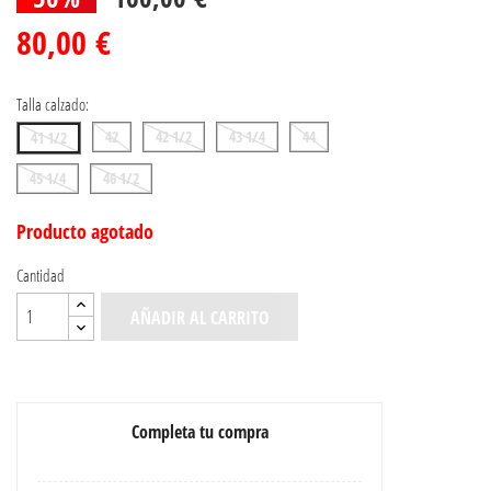
80,00 €
Talla calzado:
42
42 1/2
43 1/4
44
41 1/2
45 1/4
46 1/2
Producto agotado
Cantidad
AÑADIR AL CARRITO
Completa tu compra