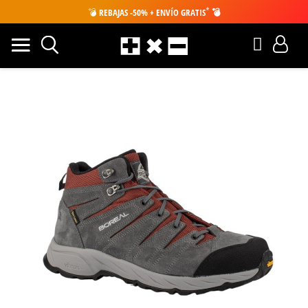
*
💣
REBAJAS -50% + ENVÍO GRATIS
💣