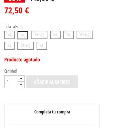
72,50 €
Talla calzado:
40
41 1/2
42
43
43 1/2
41
44
44 1/2
45
Producto agotado
Cantidad
AÑADIR AL CARRITO
Completa tu compra