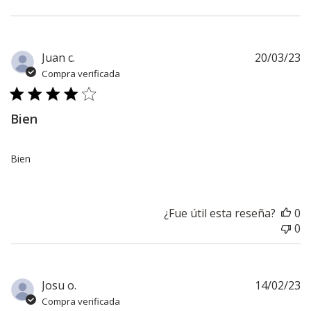
F
Juan c.
20/03/23
d
Compra verificada
pu
Bien
Bien
¿Fue útil esta reseña?
0
0
F
Josu o.
14/02/23
d
Compra verificada