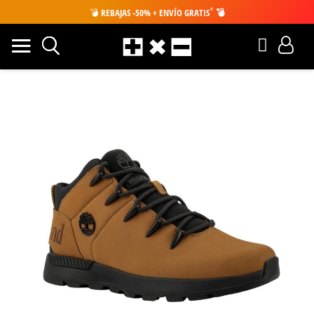
*
💣
REBAJAS -50% + ENVÍO GRATIS
💣