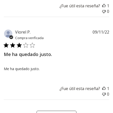
¿Fue útil esta reseña?
1
0
F
Viorel P.
09/11/22
d
Compra verificada
pu
Me ha quedado justo.
Me ha quedado justo.
¿Fue útil esta reseña?
1
0