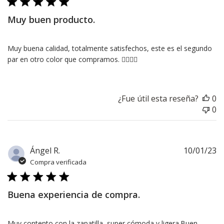
Muy buen producto.
Muy buena calidad, totalmente satisfechos, este es el segundo
par en otro color que compramos. 👍🏽👍🏽
¿Fue útil esta reseña?
0
0
F
Ángel R.
10/01/23
d
Compra verificada
pu
Buena experiencia de compra.
Muy contento con la zapatilla, super cómoda y ligera.Buen