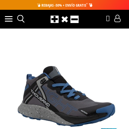
*
💣
REBAJAS -50% + ENVÍO GRATIS
💣