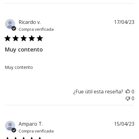
F
Ricardo v.
17/04/23
d
Compra verificada
pu
Muy contento
Muy contento
¿Fue útil esta reseña?
0
0
F
Amparo T.
15/04/23
d
Compra verificada
pu