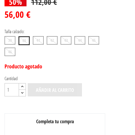
50%
112,00 €
56,00 €
Talla calzado:
39
41
42
43
44
45
40
46
Producto agotado
Cantidad
AÑADIR AL CARRITO
Completa tu compra