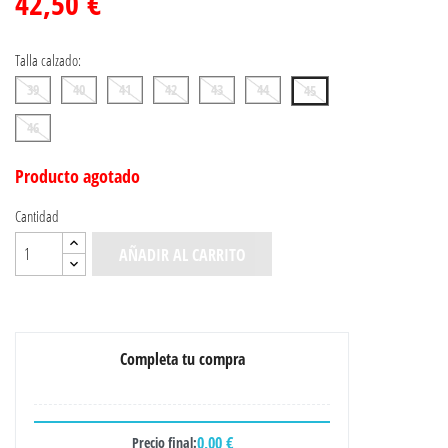
42,50 €
Talla calzado:
39
40
41
42
43
44
45
46
Producto agotado
Cantidad
AÑADIR AL CARRITO
Completa tu compra
0,00 €
Precio final: