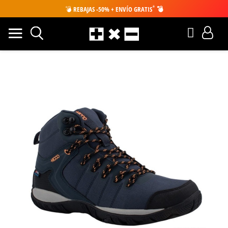
*
💣
REBAJAS -50% + ENVÍO GRATIS
💣