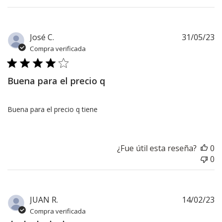
F
José C.
31/05/23
d
Compra verificada
pu
Buena para el precio q
Buena para el precio q tiene
¿Fue útil esta reseña?
0
0
F
JUAN R.
14/02/23
d
Compra verificada
pu