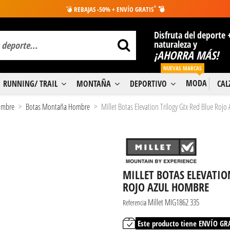
*
💣
REBAJAS -50% + ENVÍO GRATIS
💣
Disfruta del deporte 
naturaleza y
¡AHORRA MÁS!
NUEVAS MARCAS
MODA
RUNNING/ TRAIL
MONTAÑA
DEPORTIVO
CA
Hombre
Botas Montaña Hombre
Millet Botas Elevation Trilogy Gtx Red Blue Rojo
MILLET BOTAS ELEVATIO
ROJO AZUL HOMBRE
Millet MIG1862 335
Referencia
Este producto tiene ENVÍO GR