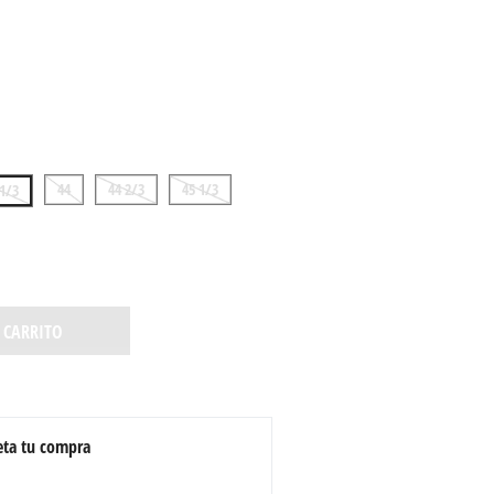
44
44 2/3
45 1/3
 1/3
 CARRITO
ta tu compra