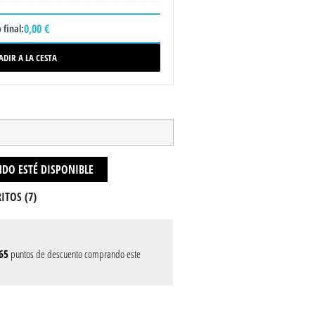
0,00 €
 final:
ADIR A LA CESTA
DO ESTÉ DISPONIBLE
ITOS (
7
)
65
puntos de descuento comprando este