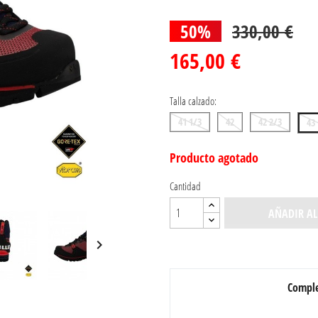
50%
330,00 €
165,00 €
Talla calzado:
41 1/3
42
42 2/3
43
Producto agotado
Cantidad
AÑADIR AL

Comple