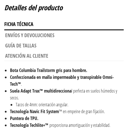
Detalles del producto
FICHA TÉCNICA
ENVÍOS Y DEVOLUCIONES
GUÍA DE TALLAS
ATENCIÓN AL CLIENTE
Bota Columbia Trailstorm gris para hombre.
Confeccionada en malla impermeable y transpirable Omni-
Tech™
.
Suela Adapt Trax™ multidirecciona
l perfecta en suelos húmedos y
secos.
Tacos de 4mm: orientación angular.
Tecnología
Navic Fit System
™ en empeine de gran fijación.
Puntera de TPU.
Tecnología Techlite+™
proporciona amortiguación y estabilidad.