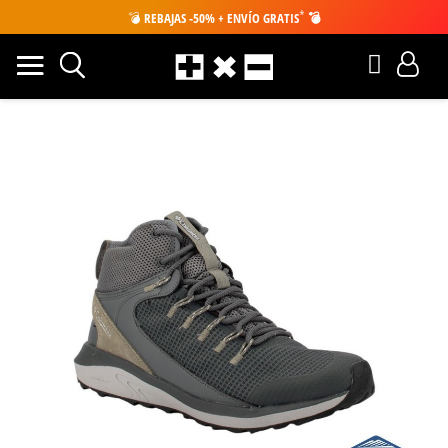
*
💣
REBAJAS -50% + ENVÍO GRATIS
💣