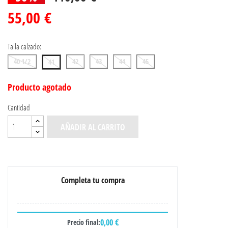
55,00 €
Talla calzado:
40 1/2
42
43
44
45
41
Producto agotado
Cantidad
AÑADIR AL CARRITO
Completa tu compra
0,00 €
Precio final: