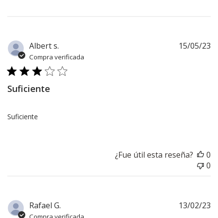
F
Albert s.
15/05/23
d
Compra verificada
pu
Suficiente
Suficiente
¿Fue útil esta reseña?
0
0
F
Rafael G.
13/02/23
d
Compra verificada