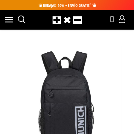
*
💣
REBAJAS -50% + ENVÍO GRATIS
💣