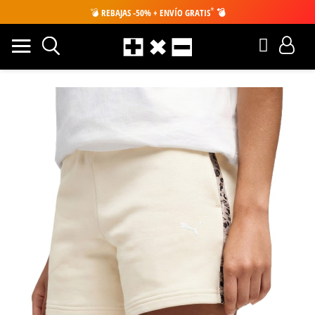
*
💣
REBAJAS -50% + ENVÍO GRATIS
💣