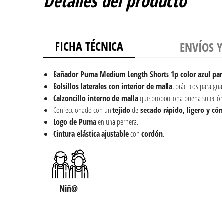
Detalles del producto
FICHA TÉCNICA
ENVÍOS 
Bañador
Puma Medium Length Shorts 1p color azul par
Bolsillos laterales con interior de malla
, prácticos para g
Calzoncillo interno de malla
que proporciona buena sujeció
Confeccionado con un
tejido
de
secado rápido, ligero y c
Logo de Puma
en una pernera.
Cintura elástica
ajustable
con
cordón
.
Niñ@