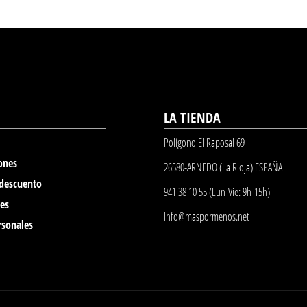
LA TIENDA
Polígono El Raposal 69
ones
26580-ARNEDO (La Rioja) ESPAÑA
 descuento
941 38 10 55 (Lun-Vie: 9h-15h)
nes
info@maspormenos.net
rsonales