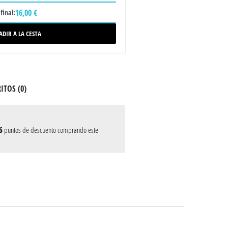
16,00 €
final:
ADIR A LA CESTA
ITOS (
0
)
6
puntos de descuento comprando este