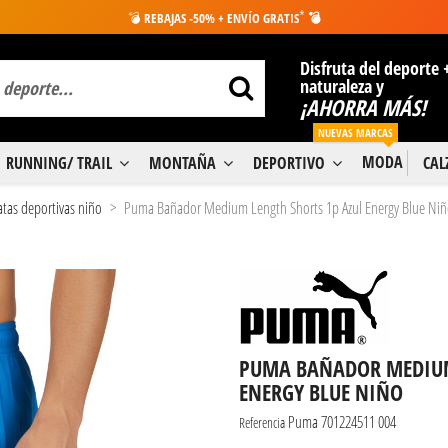
*
💣
REBAJAS -50% + ENVÍO GRATIS
💣
Disfruta del deporte 
naturaleza y
¡AHORRA MÁS!
NUEVAS MARCAS
MODA
RUNNING/ TRAIL
MONTAÑA
DEPORTIVO
CA
atas deportivas niño
Puma Bañador Medium Length Shorts 1p Azul Energy Blue Ni
PUMA BAÑADOR MEDIUM
ENERGY BLUE NIÑO
Puma 701224511 004
Referencia