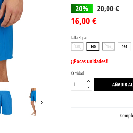
20%
20,00 €
16,00 €
Talla Ropa:
128
152
140
164
¡¡Pocas unidades!!
Cantidad
AÑADIR AL

Comple