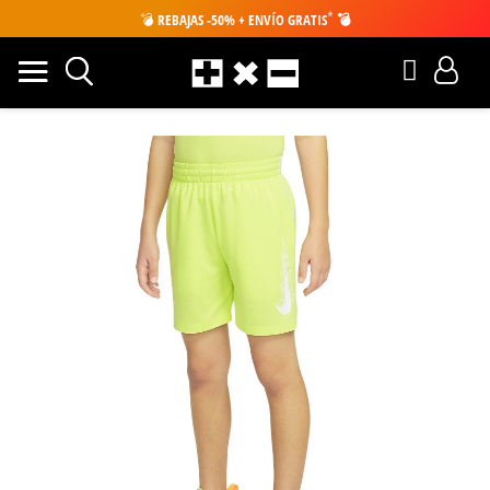
*
💣
REBAJAS -50% + ENVÍO GRATIS
💣