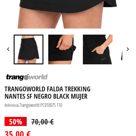


TRANGOWORLD FALDA TREKKING
NANTES SF NEGRO BLACK MUJER
Trangoworld PC010075 110
Referencia
50%
70,00 €
35,00 €