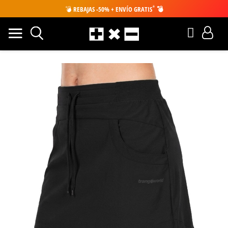
*
💣
REBAJAS -50% + ENVÍO GRATIS
💣