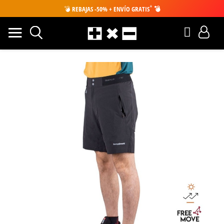
*
💣
REBAJAS -50% + ENVÍO GRATIS
💣