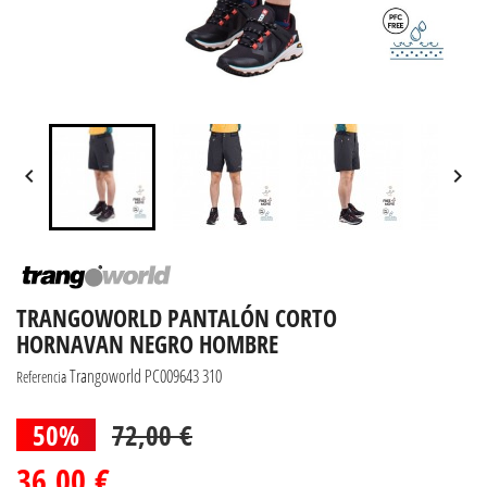


TRANGOWORLD PANTALÓN CORTO
HORNAVAN NEGRO HOMBRE
Trangoworld PC009643 310
Referencia
50%
72,00 €
36,00 €