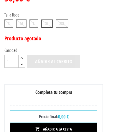
Talla Ropa:
S
M
L
2XL
XL
Producto agotado
Cantidad
AÑADIR AL CARRITO
Completa tu compra
0,00 €
Precio final:
AÑADIR A LA CESTA
