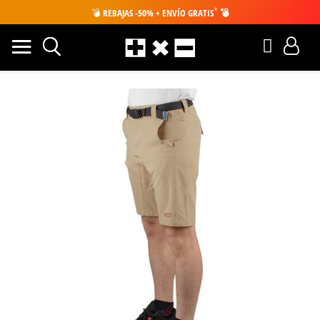
*
💣
REBAJAS -50% + ENVÍO GRATIS
💣