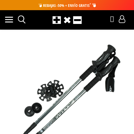
*
💣
REBAJAS -50% + ENVÍO GRATIS
💣