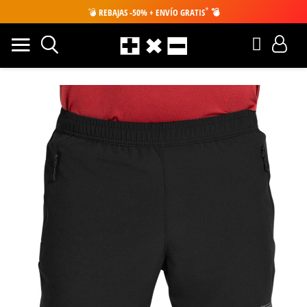
*
💣
REBAJAS -50% + ENVÍO GRATIS
💣