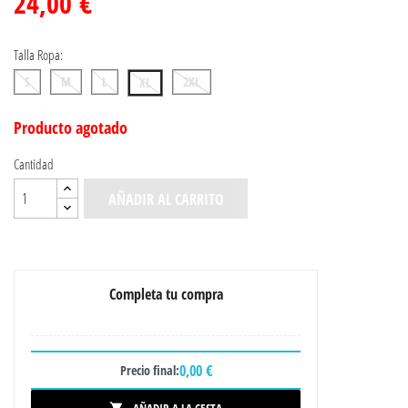
24,00 €
Talla Ropa:
S
M
L
2XL
XL
Producto agotado
Cantidad
AÑADIR AL CARRITO
Completa tu compra
0,00 €
Precio final: