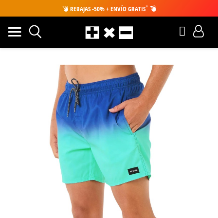
*
💣
REBAJAS -50% + ENVÍO GRATIS
💣