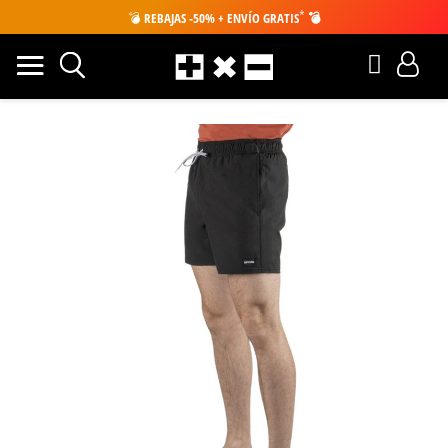
*
💣
REBAJAS -50% + ENVÍO GRATIS
💣